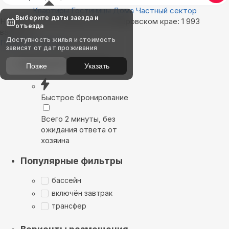
Квартиры
Гостиницы
Дома
Частный сектор
Выберите даты заезда и
Найдём, где остановиться в Хабаровском крае: 1 993
отъезда
варианта
Доступность жилья и стоимость
Показать на карте
зависят от дат проживания
Выбирайте лучшее
Позже
Указать
Быстрое бронирование
Всего 2 минуты, без
ожидания ответа от
хозяина
Популярные фильтры
бассейн
включён завтрак
трансфер