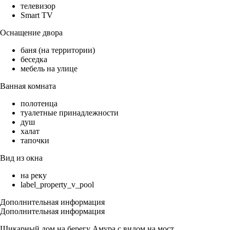
телевизор
Smart TV
Оснащение двора
баня (на территории)
беседка
мебель на улице
Ванная комната
полотенца
туалетные принадлежности
душ
халат
тапочки
Вид из окна
на реку
label_property_v_pool
Дополнительная информация
Дополнительная информация
Шикарный дом на берегу Амура с видом на мост.