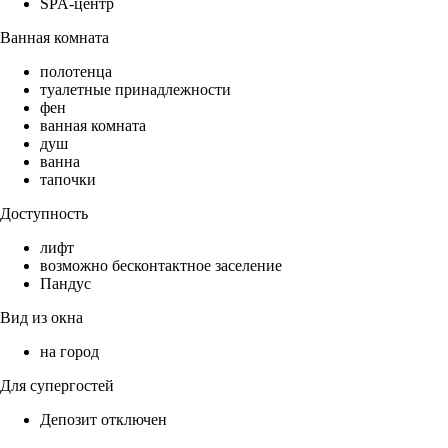
SPA-центр
Ванная комната
полотенца
туалетные принадлежности
фен
ванная комната
душ
ванна
тапочки
Доступность
лифт
возможно бесконтактное заселение
Пандус
Вид из окна
на город
Для супергостей
Депозит отключен