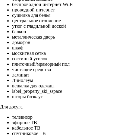
беспроводной интернет Wi-Fi
проводной интернет
сушилка для белья
центральное отопление
утюг с гладильной доской
балкон
металлическая дверь
домофон
шкаф
москитная сетка
гостиный уголок
плиточный/мраморный пол
чистящие средства
ламинат
Линолеум
вешалка для одежды
label_property_ski_sspace
шторы блэкаут
Для досуга
телевизор
эфирное ТВ
кабельное ТВ
спутниковое ТВ