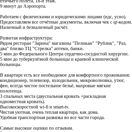
птичьего полета, 18-й этаж.
9 минут до Аэропорта.
Работаем с физическими и юридическими лицами (ндс, усно).
Предоставляем все отчётные документы, включая чек с qr-кодом.
Наличный и безналичный расчёт.
Развитая инфраструктура:
Рядом ресторан "Зарина" магазины "Пеликан" "Рублик", "Раз,
два" близко ТЦ "Стрелка" аптеки, банки.
5 мин до Федерального Центра сердечно-сосудистой хирургии.
5 мин до туберкулёзной больницы и краевой клинической
больницы.
В квартире есть все необходимое для комфортного проживания:
кондиционер, телевизор, холодильник, микроволновка, утюг,
фен, всегда чистое постельное бельё, махровые мягкие
полотенца.
3 спальных места (двуспальная кровать +раскладная
одноместная кровать).
Высокоскоростной wi-fi и smart-tv.
Чистая уютная, очень теплая квартира, как дома.
Удобная транспортная развязка во все части города.
Самые высокие оценки по отзывам.