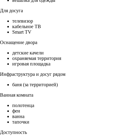
вешалка для одежды
Для досуга
телевизор
кабельное ТВ
Smart TV
Оснащение двора
детские качели
охраняемая территория
игровая площадка
Инфраструктура и досуг рядом
баня (за территорией)
Ванная комната
полотенца
фен
ванна
тапочки
Доступность