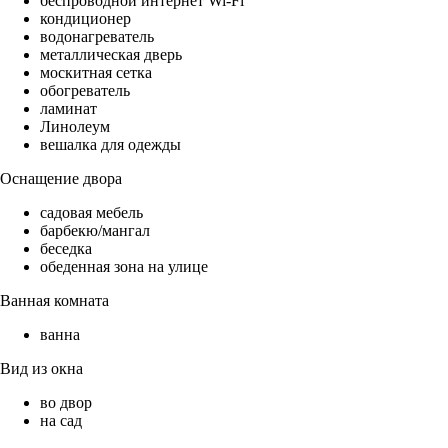
беспроводной интернет Wi-Fi
кондиционер
водонагреватель
металлическая дверь
москитная сетка
обогреватель
ламинат
Линолеум
вешалка для одежды
Оснащение двора
садовая мебель
барбекю/мангал
беседка
обеденная зона на улице
Ванная комната
ванна
Вид из окна
во двор
на сад