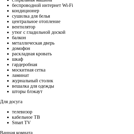
беспроводной интернет Wi-Fi
кондиционер
сушилка для белья
центральное отопление
вентилятор
утюг с гладильной доской
балкон
металлическая дверь
домофон
раскладная кровать
шкаф
гардеробная
москитная сетка
ламинат
журнальный столик
вешалка для одежды
шторы блэкаут
Для досуга
телевизор
кабельное ТВ
Smart TV
Ванная комната