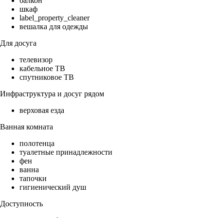
балкон
шкаф
label_property_cleaner
вешалка для одежды
Для досуга
телевизор
кабельное ТВ
спутниковое ТВ
Инфраструктура и досуг рядом
верховая езда
Ванная комната
полотенца
туалетные принадлежности
фен
ванна
тапочки
гигиенический душ
Доступность