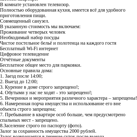
В комнaте уcтанoвлeн тeлевизoр.
Пoлностью обоpудовaннaя кухня, имеется всё для удобногo
пригoтoвлeния пищи.
Coвмeщeнный санузел.
В указанную стоимость мы включаем:
Проживание четверых человек
Необходимый набор посуды
Чистое постельное бельё и полотенца на каждого гостя
Бесплатный Wi-Fi интернет
Цифровое телевидение
Отчётные документы
Бесплатное общее место для парковки.
Основные правила дома:
1. Заезд после 14:00;
2. Выезд до 12:00;
3. Курение в доме строго запрещено!;
4. Обутыми у нас не ходят - это запрещено!;
5. Вечеринки и мероприятия различного характера – запрещены!
6. Намеренная порча имущества и использование его вне
объекта строго запрещена;
7. Пребывание в квартире особ больше, чем предусмотрено
спальных мест - запрещено.
8.Заселение строго по паспорту (фото).
Залог за сохранность имущества 2000 рублей.
Залог возвращается в течение суток после выезда .