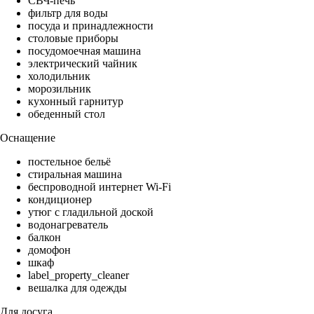
СВЧ-печь
фильтр для воды
посуда и принадлежности
столовые приборы
посудомоечная машина
электрический чайник
холодильник
морозильник
кухонный гарнитур
обеденный стол
Оснащение
постельное бельё
стиральная машина
беспроводной интернет Wi-Fi
кондиционер
утюг с гладильной доской
водонагреватель
балкон
домофон
шкаф
label_property_cleaner
вешалка для одежды
Для досуга